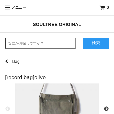
0
メニュー
SOULTREE ORIGINAL
検索
Bag
[record bag]olive