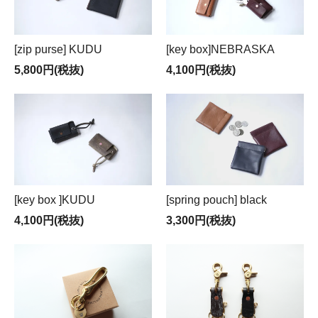
[zip purse] KUDU
[key box]NEBRASKA
5,800円(税抜)
4,100円(税抜)
[key box ]KUDU
[spring pouch] black
4,100円(税抜)
3,300円(税抜)