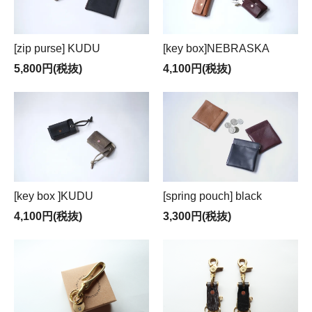
[zip purse] KUDU
[key box]NEBRASKA
5,800円(税抜)
4,100円(税抜)
[key box ]KUDU
[spring pouch] black
4,100円(税抜)
3,300円(税抜)